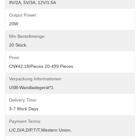
9V/2A, 5V/3A, 12V/1.5A
Output Power:
20W
Min Bestellmenge:
20 Stück
Preis:
CN¥42.18/pieces 20-499 Pieces
Verpackung Informationen:
USB-Wandladegerät*1
Delivery Time:
3-7 Work Days
Payment Terms:
L/C,D/A,D/P,T/T,Western Union,