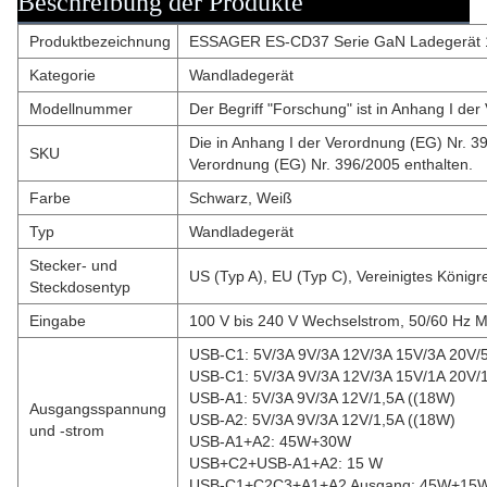
Beschreibung der Produkte
Produktbezeichnung
ESSAGER ES-CD37 Serie GaN Ladegerät 
Kategorie
Wandladegerät
Modellnummer
Der Begriff "Forschung" ist in Anhang I de
Die in Anhang I der Verordnung (EG) Nr. 39
SKU
Verordnung (EG) Nr. 396/2005 enthalten.
Farbe
Schwarz, Weiß
Typ
Wandladegerät
Stecker- und
US (Typ A), EU (Typ C), Vereinigtes Königr
Steckdosentyp
Eingabe
100 V bis 240 V Wechselstrom, 50/60 Hz M
USB-C1: 5V/3A 9V/3A 12V/3A 15V/3A 20V/
USB-C1: 5V/3A 9V/3A 12V/3A 15V/1A 20V/1
USB-A1: 5V/3A 9V/3A 12V/1,5A ((18W)
Ausgangsspannung
USB-A2: 5V/3A 9V/3A 12V/1,5A ((18W)
und -strom
USB-A1+A2: 45W+30W
USB+C2+USB-A1+A2: 15 W
USB-C1+C2C3+A1+A2 Ausgang: 45W+15