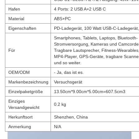
Hafen
4 Ports: 2 USB A+2 USB C
Material
ABS+PC
Eigenschaften
PD-Ladegerät, 100 Watt USB-C-Ladegerät,
Smartphones, Tablets, Laptops, Bluetooth-
Stromversorgung, Kameras und Camcorders
Für
Tragbare Lautsprecher, Fitness-Wearables,
MP4-Player, GPS-Geräte, tragbare Scanne
und so weiter.
OEM/ODM
- Ja, das ist es.
Markenbezeichnung
Versuchsgerät
Einzelpaketgröße
13.50cm*9.00cm*5.00cm=607.5cm3
Einziges
0.2 kg
Versandgewicht
Herkunftsort
Shenzhen, China
Anmerkung
N/A