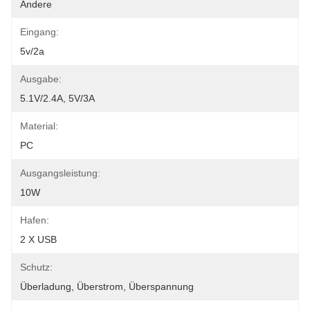
Andere
Eingang:
5v/2a
Ausgabe:
5.1V/2.4A, 5V/3A
Material:
PC
Ausgangsleistung:
10W
Hafen:
2 X USB
Schutz:
Überladung, Überstrom, Überspannung