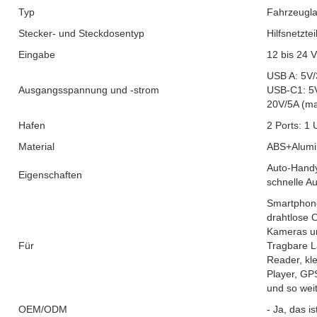
Typ
Fahrzeugl
Stecker- und Steckdosentyp
Hilfsnetztei
Eingabe
12 bis 24 
USB A: 5V/
Ausgangsspannung und -strom
USB-C1: 5V
20V/5A (ma
Hafen
2 Ports: 1
Material
ABS+Alumi
Auto-Handy
Eigenschaften
schnelle A
Smartphone
drahtlose 
Kameras un
Für
Tragbare L
Reader, kl
Player, GP
und so weit
OEM/ODM
- Ja, das is