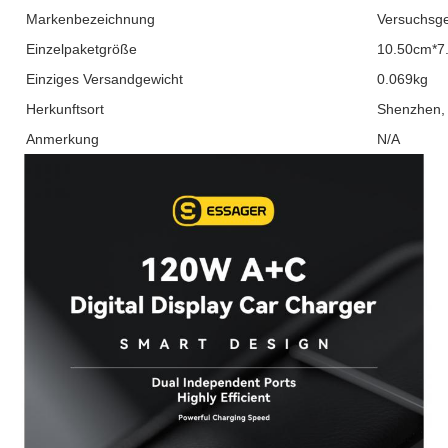
Markenbezeichnung
Versuchsge
Einzelpaketgröße
10.50cm*7
Einziges Versandgewicht
0.069kg
Herkunftsort
Shenzhen,
Anmerkung
N/A