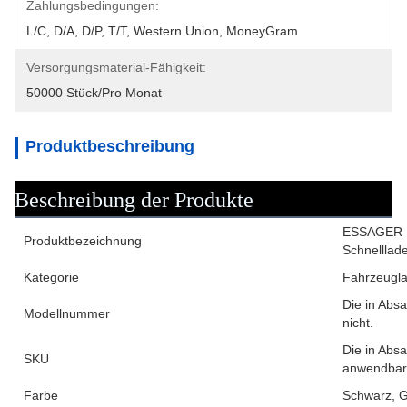
Zahlungsbedingungen:
L/C, D/A, D/P, T/T, Western Union, MoneyGram
Versorgungsmaterial-Fähigkeit:
50000 Stück/pro Monat
Produktbeschreibung
Beschreibung der Produkte
ESSAGER F
Produktbezeichnung
Schnelllade
Kategorie
Fahrzeugl
Die in Abs
Modellnummer
nicht.
Die in Absa
SKU
anwendbar
Farbe
Schwarz, 