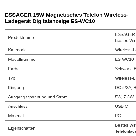
ESSAGER 15W Magnetisches Telefon Wireless-
Ladegerät Digitalanzeige ES-WC10
ESSAGER E
Produktname
Bestes Wir
Kategorie
Wireless-L
Modellnummer
ES-WC10
Farbe
Schwarz, B
Typ
Wireless-L
Eingang
DC 5/2A, 
Ausgangsspannung und Strom
5W, 7.5W,
Anschluss
USB C
Material
PC
Bestes Wir
Eigenschaften
Telefonlad