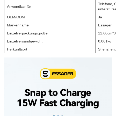
Telefone, 
Anwendbar für
unterstütz
OEM/ODM
Ja
Markenname
Essager
Einzelverpackungsgröße
12.60cm*8
Einzelversandgewicht
0.061kg
Herkunftsort
Shenzhen,