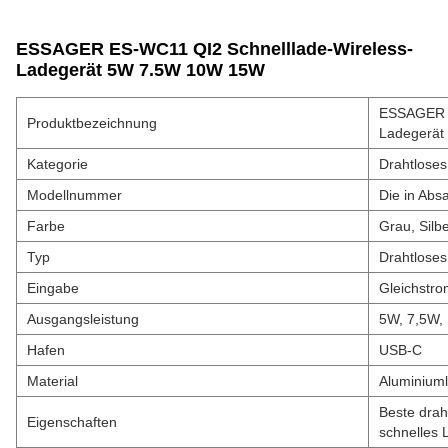
ESSAGER ES-WC11 QI2 Schnelllade-Wireless-
Ladegerät 5W 7.5W 10W 15W
ESSAGER E
Produktbezeichnung
Ladegerät 
Kategorie
Drahtloses
Modellnummer
Die in Abs
Farbe
Grau, Silb
Typ
Drahtloses
Eingabe
Gleichstro
Ausgangsleistung
5W, 7,5W,
Hafen
USB-C
Material
Aluminium
Beste drah
Eigenschaften
schnelles 