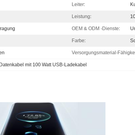
Leiter:
Ku
Leistung:
1
tragung
OEM & ODM -Dienste:
Un
Farbe:
Sc
en
Versorgungsmaterial-Fähigkei
Datenkabel mit 100 Watt USB-Ladekabel