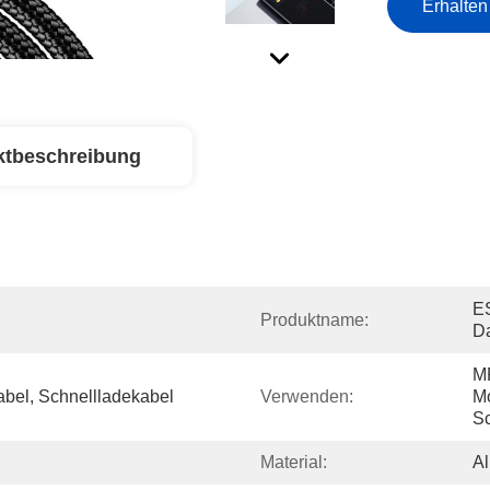
Erhalten
ktbeschreibung
E
Produktname:
D
MP
el, Schnellladekabel
Verwenden:
Mo
Sc
Material:
Al