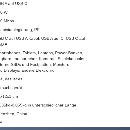
B A auf USB C
00 W
80 Mbps
uminiumlegierung, PP
B C auf USB A Kabel, USB A auf C, USB C auf
SB A
artphones, Tablets, Laptops, Power-Banken,
agbare Lautsprecher, Kameras, Spielekonsolen,
terne SSDs und Festplatten, Monitore
d Displays, andere Elektronik
Ja, das ist es.
rsuchsgerät
8x12x1 cm
035kg-0.055kg in unterschiedlicher Länge
enzhen, China
/A