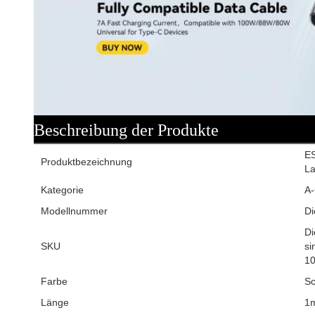
Beschreibung der Produkte
E
Produktbezeichnung
La
Kategorie
A
Modellnummer
D
Di
SKU
si
10
Farbe
Sc
Länge
1