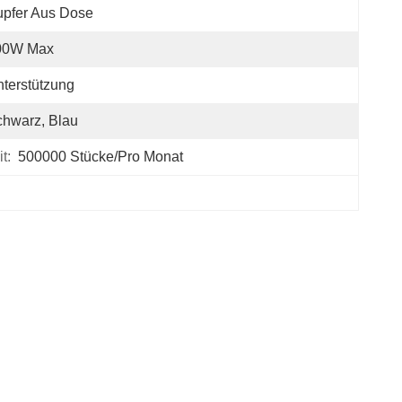
pfer Aus Dose
00W Max
terstützung
hwarz, Blau
t:
500000 Stücke/pro Monat