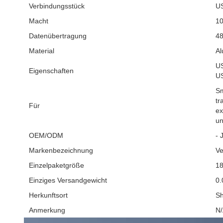
Verbindungsstück
US
Macht
1
Datenübertragung
4
Material
Al
US
Eigenschaften
U
Sm
tr
Für
ex
un
OEM/ODM
- 
Markenbezeichnung
Ve
Einzelpaketgröße
1
Einziges Versandgewicht
0.
Herkunftsort
Sh
Anmerkung
N