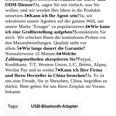
ODM-Dienste?
Ja, sagen Sie mir einfach, was Sie 
wollen, und wir werden Ihre Ideen in die Produkte 
umsetzen.
3●Kann ich Ihr Agent sein?
Ja, wir 
rekrutieren unsere Agenten auf der ganzen Welt, um 
unsere Marke "Essager" zu popularisieren.
4●Wie kann 
ich eine Großbestellung aufgeben?
Kontaktieren Sie 
mich. Wir schicken Ihnen die kostenlosen Proben vor 
den Massenbestellungen. Qualität steht vor 
allem.
5●Wie lange dauert die Garantie?
Normalerweise 12 Monate.
6●Welche 
Zahlungsmethoden akzeptieren Sie?
Paypal, 
Kreditkarte, T/T, Western Union, L/C, Beleto, Alipay, 
Wechat Pay und so weiter.
7●Kann ich Ihre Firma 
und Ihren Hersteller in China besuchen?
Ja. Es ist 
uns eine Freude, Sie in Shenzhen, China, begrüßen zu 
dürfen. Bitte geben Sie uns Ihren Zeitplan im Voraus 
bekannt.
Tags:
USB-Bluetooth-Adapter