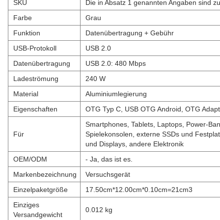
SKU
Die in Absatz 1 genannten Angaben sind z
Farbe
Grau
Funktion
Datenübertragung + Gebühr
USB-Protokoll
USB 2.0
Datenübertragung
USB 2.0: 480 Mbps
Ladeströmung
240 W
Material
Aluminiumlegierung
Eigenschaften
OTG Typ C, USB OTG Android, OTG Adapt
Smartphones, Tablets, Laptops, Power-Ban
Für
Spielekonsolen, externe SSDs und Festplat
und Displays, andere Elektronik
OEM/ODM
- Ja, das ist es.
Markenbezeichnung
Versuchsgerät
Einzelpaketgröße
17.50cm*12.00cm*0.10cm=21cm3
Einziges
0.012 kg
Versandgewicht