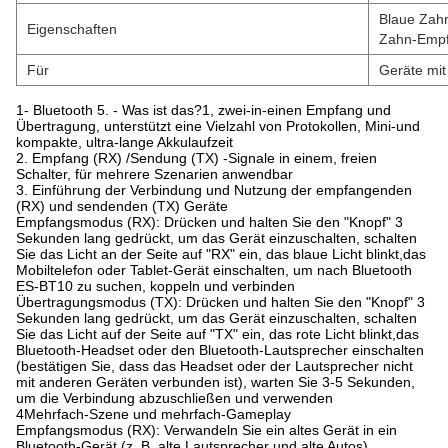
Blaue Zahn
Eigenschaften
Zahn-Emp
Für
Geräte mit
1- Bluetooth 5. - Was ist das?1, zwei-in-einen Empfang und
Übertragung, unterstützt eine Vielzahl von Protokollen, Mini-und
kompakte, ultra-lange Akkulaufzeit
2. Empfang (RX) /Sendung (TX) -Signale in einem, freien
Schalter, für mehrere Szenarien anwendbar
3. Einführung der Verbindung und Nutzung der empfangenden
(RX) und sendenden (TX) Geräte
Empfangsmodus (RX): Drücken und halten Sie den "Knopf" 3
Sekunden lang gedrückt, um das Gerät einzuschalten, schalten
Sie das Licht an der Seite auf "RX" ein, das blaue Licht blinkt,das
Mobiltelefon oder Tablet-Gerät einschalten, um nach Bluetooth
ES-BT10 zu suchen, koppeln und verbinden
Übertragungsmodus (TX): Drücken und halten Sie den "Knopf" 3
Sekunden lang gedrückt, um das Gerät einzuschalten, schalten
Sie das Licht auf der Seite auf "TX" ein, das rote Licht blinkt,das
Bluetooth-Headset oder den Bluetooth-Lautsprecher einschalten
(bestätigen Sie, dass das Headset oder der Lautsprecher nicht
mit anderen Geräten verbunden ist), warten Sie 3-5 Sekunden,
um die Verbindung abzuschließen und verwenden
4Mehrfach-Szene und mehrfach-Gameplay
Empfangsmodus (RX): Verwandeln Sie ein altes Gerät in ein
Bluetooth-Gerät (z. B. alte Lautsprecher und alte Autos)