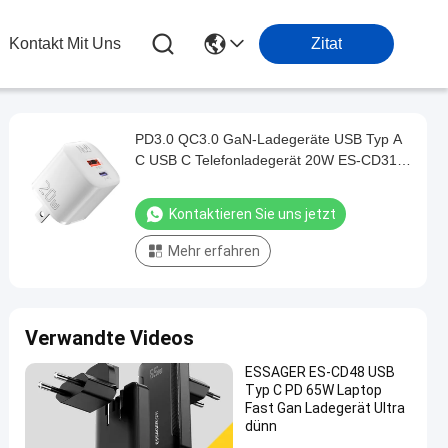
Kontakt Mit Uns
Zitat
PD3.0 QC3.0 GaN-Ladegeräte USB Typ A
C USB C Telefonladegerät 20W ES-CD31
Serie
Kontaktieren Sie uns jetzt
Mehr erfahren
Verwandte Videos
ESSAGER ES-CD48 USB
Typ C PD 65W Laptop
Fast Gan Ladegerät Ultra
dünn