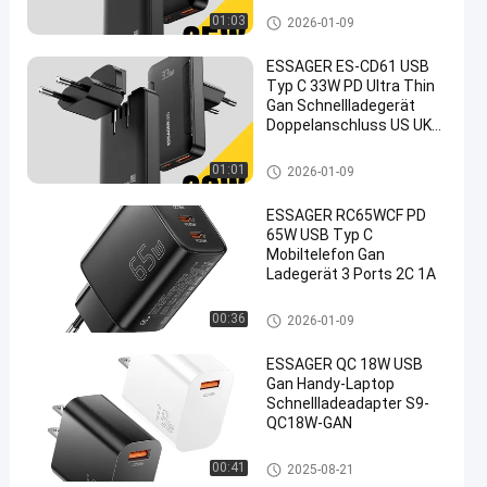
GaN Chargers
01:03
2026-01-09
ESSAGER ES-CD61 USB
Typ C 33W PD Ultra Thin
Gan Schnellladegerät
Doppelanschluss US UK
EU Stecker
GaN Chargers
01:01
2026-01-09
ESSAGER RC65WCF PD
65W USB Typ C
Mobiltelefon Gan
Ladegerät 3 Ports 2C 1A
GaN Chargers
00:36
2026-01-09
ESSAGER QC 18W USB
Gan Handy-Laptop
Schnellladeadapter S9-
QC18W-GAN
GaN Chargers
00:41
2025-08-21