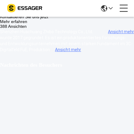
c-bgclose" onclick="showRichContent();closeSmallVideo();">
Shenzhen Huachuang Zhibo Technology Co., Ltd.
Kontaktieren Sie uns jetzt
Mehr erfahren
388 Ansichten
Shenzhen Huachuang Zhibo Technology Co., Ltd.
Ansicht mehr
wurde 2017 gegründet. Es ist ein produktorientiertes Forschungs-
und Entwicklungsunternehmen mit einem starken Fundament im 3C-
Digitalfeld.FuE, Produktion ...
Ansicht mehr
Nachrichten des Besuchers